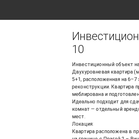
Инвестицион
10
Инвестиционный объект на 
Двухуровневая квартира (м
5+1, расположенная на 6–7 
реконструкции. Квартира п
меблирована и подготовлен
Идеально подходит для сда
комнат — отдельный арендн
мест.

Локация:

Квартира расположена в пр
на границе с Прагой 2 – Винограды, по адресу Žitomírská 648/36.      