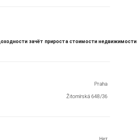
ие доходности зачёт прироста стоимости недвижимости
Praha
Žitomírská 648/36
Нет