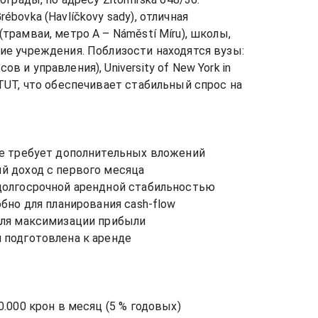
bovka (Havlíčkovy sady), отличная 
трамваи, метро A – Náměstí Míru), школы, 
ие учреждения. Поблизости находятся вузы: 
 и управления), University of New York in 
TUT, что обеспечивает стабильный спрос на 
не требует дополнительных вложений 

 доход с первого месяца 

бильностью                                                             

бно для планирования cash-flow 

ля максимизации прибыли  

подготовлена к аренде 

.000 крон в месяц (5 % годовых) 
